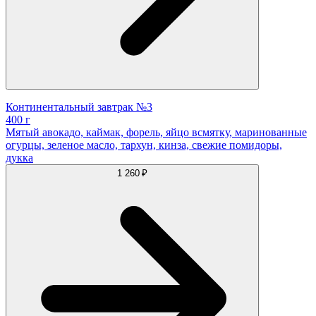
Континентальный завтрак №3
400 г
Мятый авокадо, каймак, форель, яйцо всмятку, маринованные
огурцы, зеленое масло, тархун, кинза, свежие помидоры,
дукка
1 260 ₽