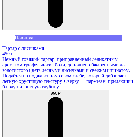
Новинка
Тартар с лисичками
450 г
Нежный говяжий тартар, приправленный деликатным
ароматом трюфельного айоли, дополнен обжаренными до
золотистого цвета лесными лисичками и свежим шпинатом.
Подаётся на поджаренном сером хлебе, который добавляет
лёгкую хрустящую текстуру. Сверху — пармезан, придающий
блюду пикантную глубину
950 ₽