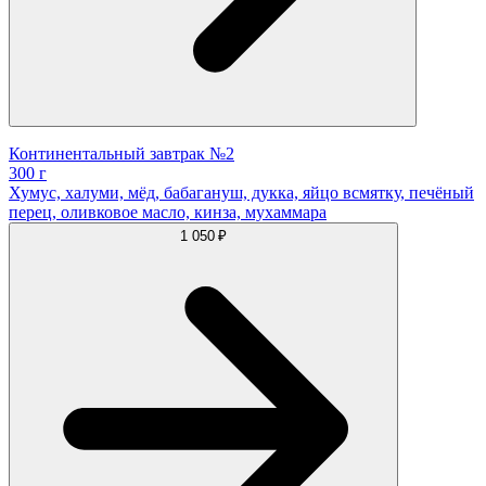
Континентальный завтрак №2
300 г
Хумус, халуми, мёд, бабагануш, дукка, яйцо всмятку, печёный
перец, оливковое масло, кинза, мухаммара
1 050 ₽