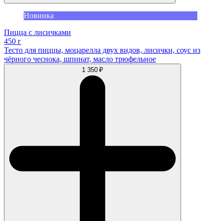
Новинка
Пицца с лисичками
450 г
Тесто для пиццы, моцарелла двух видов, лисички, соус из
чёрного чеснока, шпинат, масло трюфельное
1 350 ₽