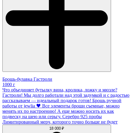
Брошь-булавка Гастроли
1000 г
Что объединяет бутылку вина, кролика, ложку и мюзле?
Гастроли! Мы долго работали над этой задумкой и с радостью
рассказываем — идеальный подарок готов! Брошь ручной
работы от jewlia 🖤 Все элементы броши съемные, можно
менять их по настроению! А еще можно носить их как
подвеску на шею или серьгу. Серебро 925 пробы
Лимитированный мерч, которого точно больше не будет
18 000 ₽