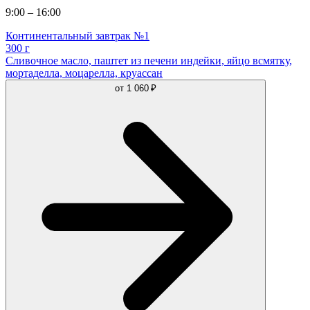
9:00 – 16:00
Континентальный завтрак №1
300 г
Сливочное масло, паштет из печени индейки, яйцо всмятку,
мортаделла, моцарелла, круассан
от
1 060 ₽