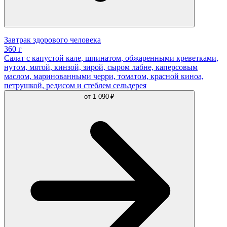
Завтрак здорового человека
360 г
Салат с капустой кале, шпинатом, обжаренными креветками,
нутом, мятой, кинзой, зирой, сыром лабне, каперсовым
маслом, маринованными черри, томатом, красной киноа,
петрушкой, редисом и стеблем сельдерея
от
1 090 ₽