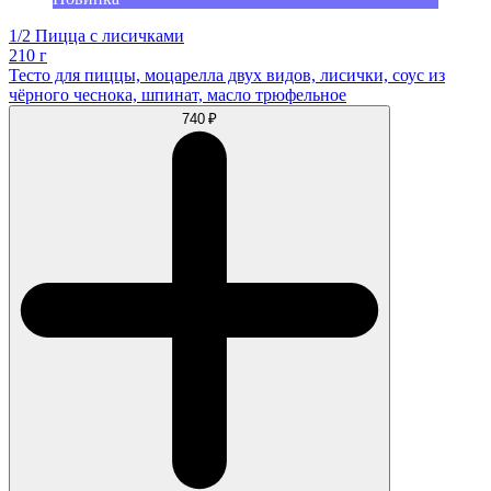
1/2 Пицца с лисичками
210 г
Тесто для пиццы, моцарелла двух видов, лисички, соус из
чёрного чеснока, шпинат, масло трюфельное
740 ₽