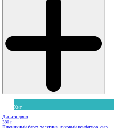
Хит
Дип-сэндвич
380 г
Пшеничный багет, телятина, луковый конфитюр, сыр