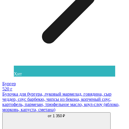
Хит
Бургер
520 г
Булочка для бургера, луковый мармелад, говядина, сыр
чеддер, соус барбекю, чипсы из бекона, копченый соус,
картофель, пармезан, трюфельное масло, коул-слоу (яблоко,
морковь, капуста, сметана)
от
1 350 ₽