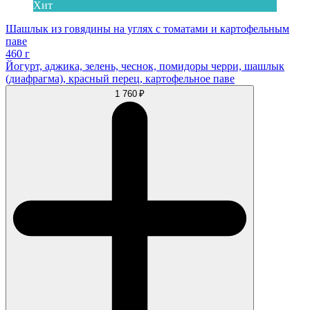
Хит
Шашлык из говядины на углях с томатами и картофельным
паве
460 г
Йогурт, аджика, зелень, чеснок, помидоры черри, шашлык
(диафрагма), красный перец, картофельное паве
1 760 ₽