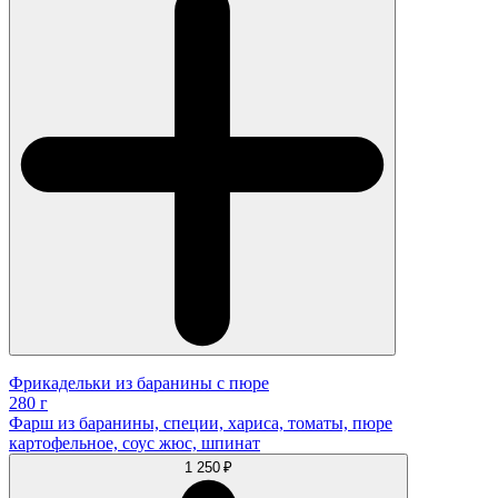
Фрикадельки из баранины с пюре
280 г
Фарш из баранины, специи, хариса, томаты, пюре
картофельное, соус жюс, шпинат
1 250 ₽