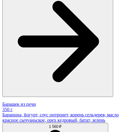
Барашек из печи
350 г
Баранина, йогурт, соус цитронет, корень сельдерея, масло
красное сычуаньское, орех кедровый, батат, зелень
1 560 ₽