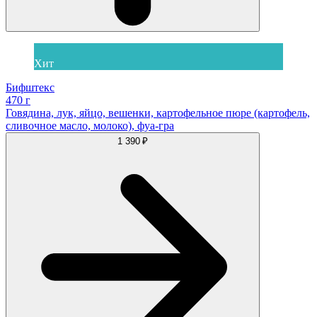
Хит
Бифштекс
470 г
Говядина, лук, яйцо, вешенки, картофельное пюре (картофель,
сливочное масло, молоко), фуа-гра
1 390 ₽