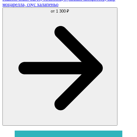
моцарелла, соус халапеньо
от
1 300 ₽