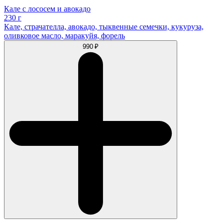
Кале с лососем и авокадо
230 г
Кале, страчателла, авокадо, тыквенные семечки, кукуруза,
оливковое масло, маракуйя, форель
990 ₽