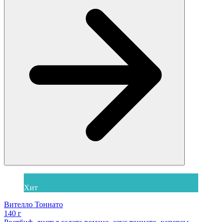
Хит
Вителло Тоннато
140 г