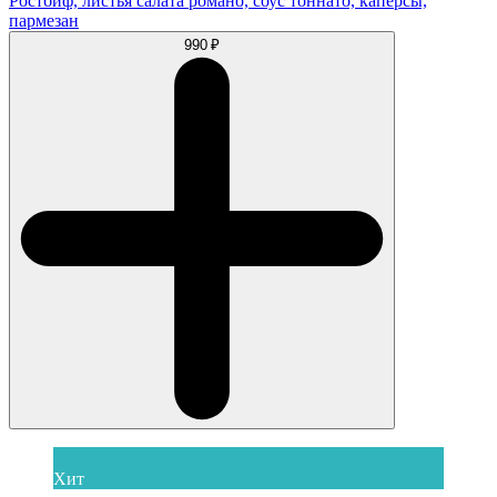
Ростбиф, листья салата романо, соус тоннато, каперсы,
пармезан
990 ₽
Хит