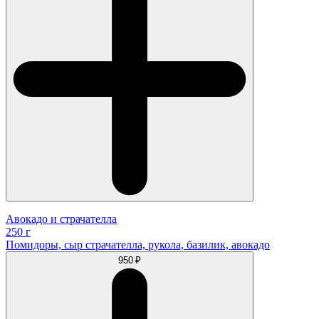
Авокадо и страчателла
250 г
Помидоры, сыр страчателла, рукола, базилик, авокадо
950 ₽