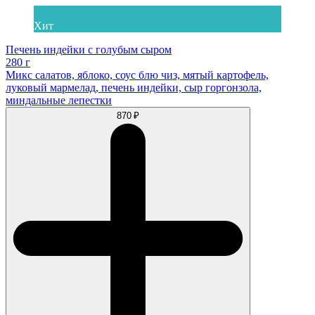
Хит
Печень индейки с голубым сыром
280 г
Микс салатов, яблоко, соус блю чиз, мятый картофель,
луковый мармелад, печень индейки, сыр горгонзола,
миндальные лепестки
870 ₽