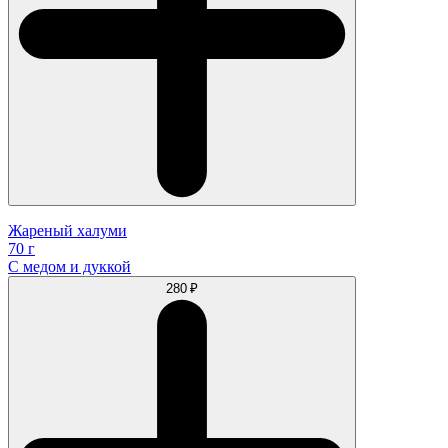
Жареный халуми
70 г
С медом и дуккой
280 ₽