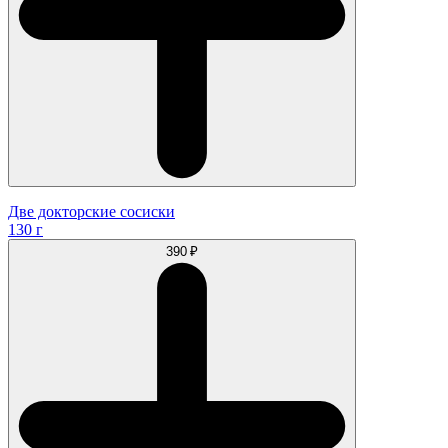
Две докторские сосиски
130 г
390 ₽