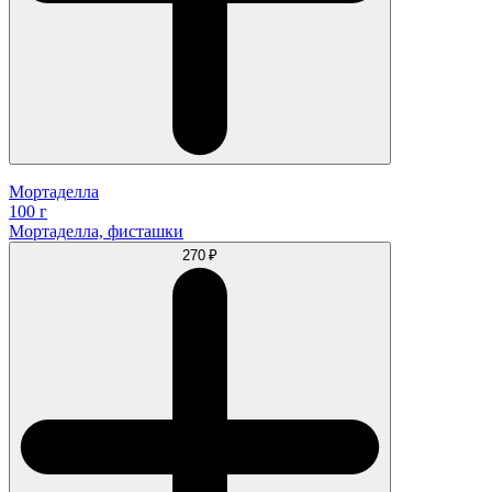
Мортаделла
100 г
Мортаделла, фисташки
270 ₽