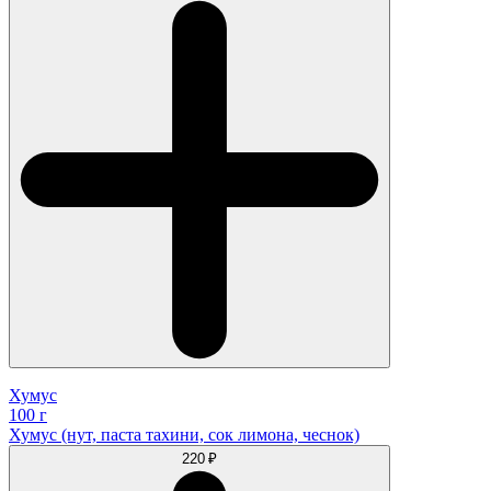
Хумус
100 г
Хумус (нут, паста тахини, сок лимона, чеснок)
220 ₽