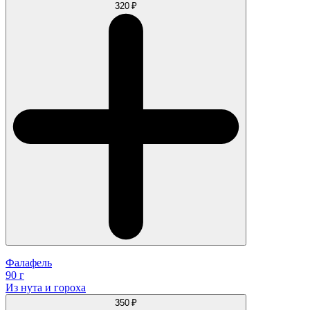
320 ₽
Фалафель
90 г
Из нута и гороха
350 ₽