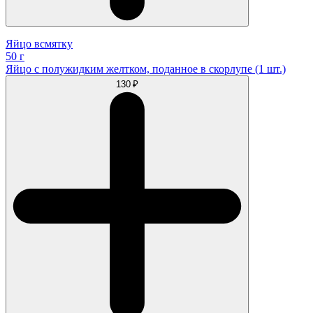
Яйцо всмятку
50 г
Яйцо с полужидким желтком, поданное в скорлупе (1 шт.)
130 ₽