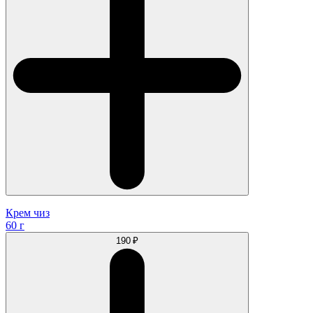
Крем чиз
60 г
190 ₽