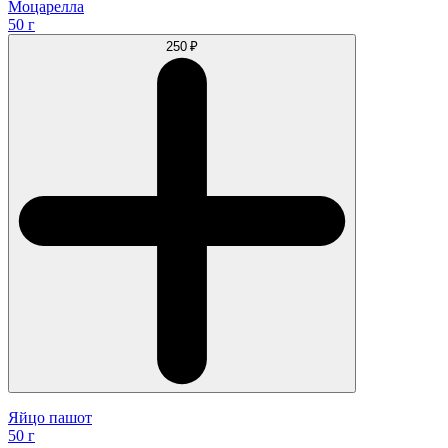
Моцарелла
50 г
250 ₽
Яйцо пашот
50 г