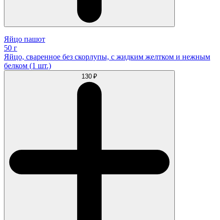
Яйцо пашот
50 г
Яйцо, сваренное без скорлупы, с жидким желтком и нежным
белком (1 шт.)
130 ₽