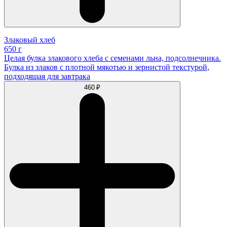
Злаковый хлеб
650 г
Целая булка злакового хлеба с семенами льна, подсолнечника.
Булка из злаков с плотной мякотью и зернистой текстурой,
подходящая для завтрака
460 ₽