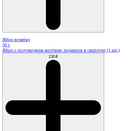
Яйцо всмятку
50 г
Яйцо с полужидким желтком, поданное в скорлупе (1 шт.)
130 ₽