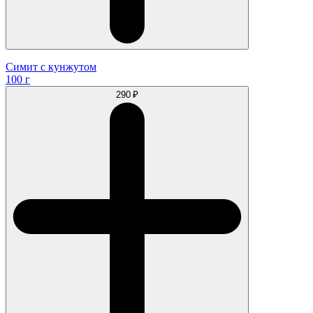
Симит с кунжутом
100 г
290 ₽