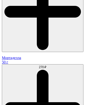
Мортаделла
50 г
270 ₽