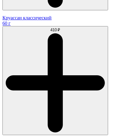
Круассан классический
60 г
410 ₽