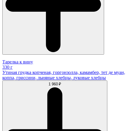
Тарелка к вину
330 г
Утиная грудка копченая, горгонзолла, камамбер, тет де муан,
коппа, гриссини, льняные хлебцы, луковые хлебцы
1 960 ₽