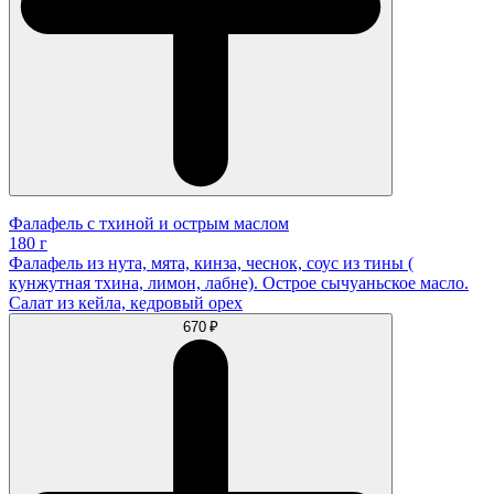
Фалафель с тхиной и острым маслом
180 г
Фалафель из нута, мята, кинза, чеснок, соус из тины (
кунжутная тхина, лимон, лабне). Острое сычуаньское масло.
Салат из кейла, кедровый орех
670 ₽