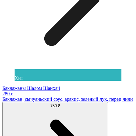
Хит
Баклажаны Шалом Шанхай
280 г
Баклажан, сычуаньский соус, арахис, зеленый лук, перец чили
750 ₽