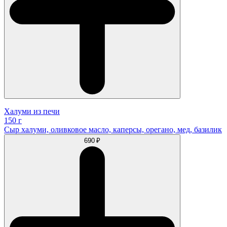
Халуми из печи
150 г
Сыр халуми, оливковое масло, каперсы, орегано, мед, базилик
690 ₽