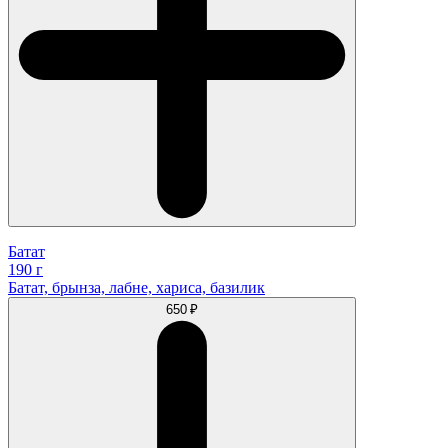
Батат
190 г
Батат, брынза, лабне, хариса, базилик
650 ₽