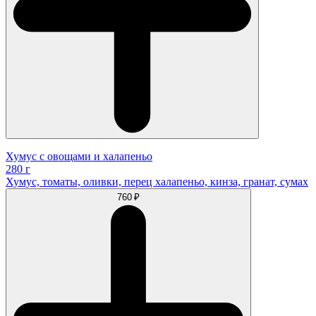
Хумус с овощами и халапеньо
280 г
Хумус, томаты, оливки, перец халапеньо, кинза, гранат, сумах
760 ₽