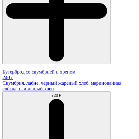
Бутерброд со скумбрией и хреном
240 г
Скумбрия, лабне, чёрный жареный хлеб, маринованная
свёкла, сливочный хрен
720 ₽