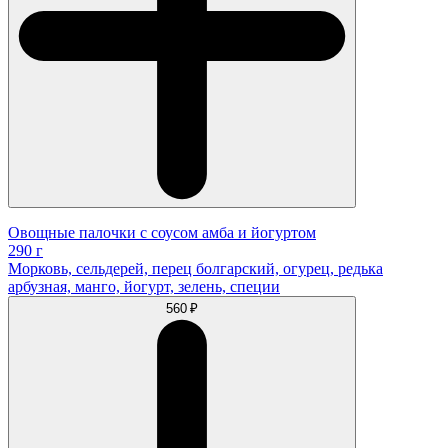
Овощные палочки с соусом амба и йогуртом
290 г
Морковь, сельдерей, перец болгарский, огурец, редька
арбузная, манго, йогурт, зелень, специи
560 ₽