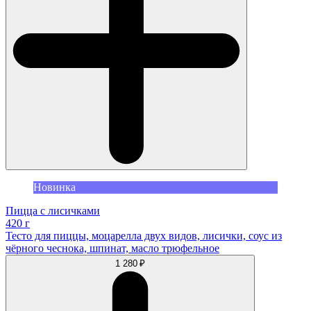
Новинка
Пицца с лисичками
420 г
Тесто для пиццы, моцарелла двух видов, лисички, соус из
чёрного чеснока, шпинат, масло трюфельное
1 280 ₽