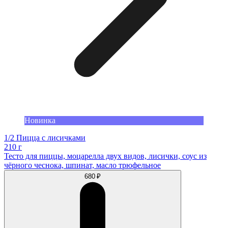
Новинка
1/2 Пицца с лисичками
210 г
Тесто для пиццы, моцарелла двух видов, лисички, соус из
чёрного чеснока, шпинат, масло трюфельное
680 ₽