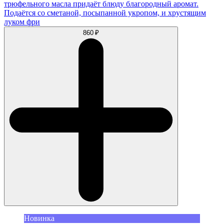
трюфельного масла придаёт блюду благородный аромат.
Подаётся со сметаной, посыпанной укропом, и хрустящим
луком фри
860 ₽
Новинка