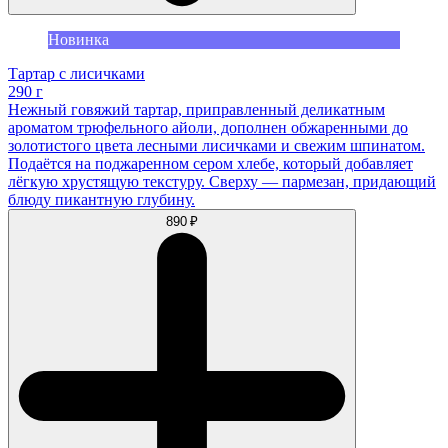
Новинка
Тартар с лисичками
290 г
Нежный говяжий тартар, приправленный деликатным
ароматом трюфельного айоли, дополнен обжаренными до
золотистого цвета лесными лисичками и свежим шпинатом.
Подаётся на поджаренном сером хлебе, который добавляет
лёгкую хрустящую текстуру. Сверху — пармезан, придающий
блюду пикантную глубину.
890 ₽