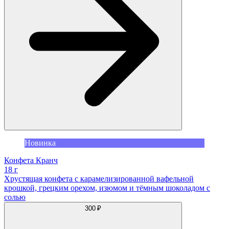
Новинка
Конфета Кранч
18 г
Хрустящая конфета с карамелизированной вафельной
крошкой, грецким орехом, изюмом и тёмным шоколадом с
солью
300 ₽